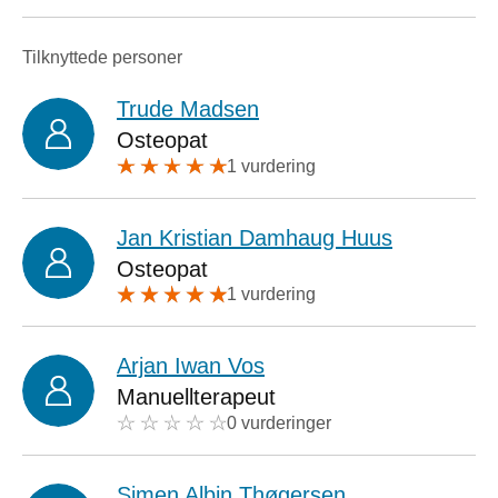
Tilknyttede personer
Trude Madsen
Osteopat
1 vurdering
Jan Kristian Damhaug Huus
Osteopat
1 vurdering
Arjan Iwan Vos
Manuellterapeut
0 vurderinger
Simen Albin Thøgersen