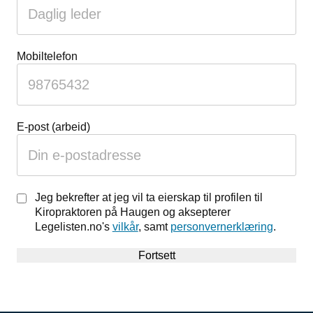
du
ignorere
dette
feltet
Mobiltelefon
E-post (arbeid)
Jeg bekrefter at jeg vil ta eierskap til profilen til
Kiropraktoren på Haugen og aksepterer
Legelisten.no's
vilkår
, samt
personvernerklæring
.