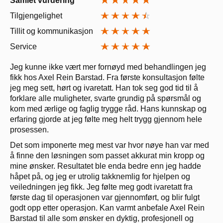
Samlet vurdering
Tilgjengelighet
Tillit og kommunikasjon
Service
Jeg kunne ikke vært mer fornøyd med behandlingen jeg
fikk hos Axel Rein Barstad. Fra første konsultasjon følte
jeg meg sett, hørt og ivaretatt. Han tok seg god tid til å
forklare alle muligheter, svarte grundig på spørsmål og
kom med ærlige og faglig trygge råd. Hans kunnskap og
erfaring gjorde at jeg følte meg helt trygg gjennom hele
prosessen.
Det som imponerte meg mest var hvor nøye han var med
å finne den løsningen som passet akkurat min kropp og
mine ønsker. Resultatet ble enda bedre enn jeg hadde
håpet på, og jeg er utrolig takknemlig for hjelpen og
veiledningen jeg fikk. Jeg følte meg godt ivaretatt fra
første dag til operasjonen var gjennomført, og blir fulgt
godt opp etter operasjon. Kan varmt anbefale Axel Rein
Barstad til alle som ønsker en dyktig, profesjonell og