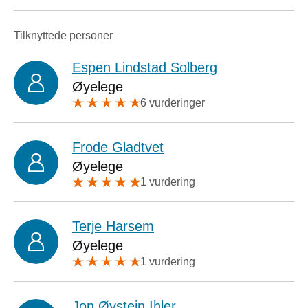
Tilknyttede personer
Espen Lindstad Solberg
Øyelege
6 vurderinger
Frode Gladtvet
Øyelege
1 vurdering
Terje Harsem
Øyelege
1 vurdering
Jon Øystein Ihler