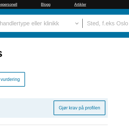
sepersonell
Blogg
Artikler
s
 vurdering
Gjør krav på profilen