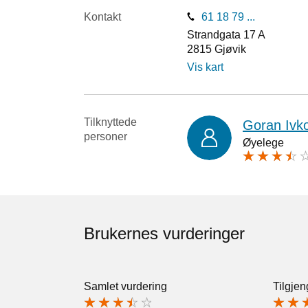
Kontakt
61 18 79 ...
Strandgata 17 A
2815
Gjøvik
Vis kart
Tilknyttede
Goran Ivko
personer
Øyelege
Brukernes vurderinger
Samlet vurdering
Tilgjen