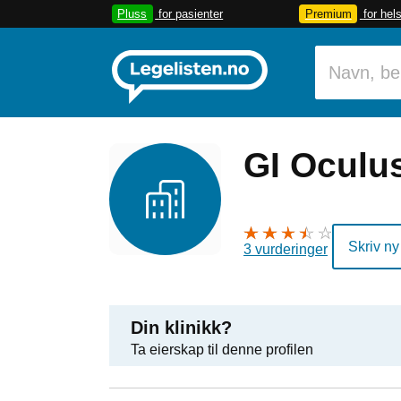
Pluss
for pasienter
Premium
for hel
GI Oculu
Skriv ny
3 vurderinger
Din klinikk?
Ta eierskap til denne profilen