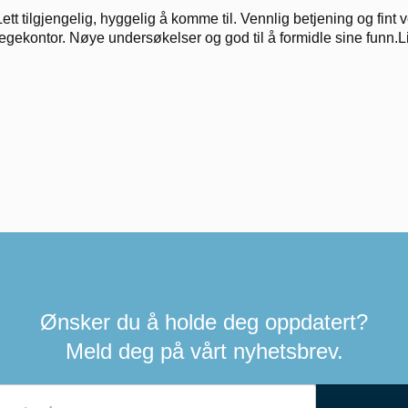
Lett tilgjengelig, hyggelig å komme til. Vennlig betjening og fin
legekontor. Nøye undersøkelser og god til å formidle sine funn.L
Ønsker du å holde deg oppdatert?
Meld deg på vårt nyhetsbrev.