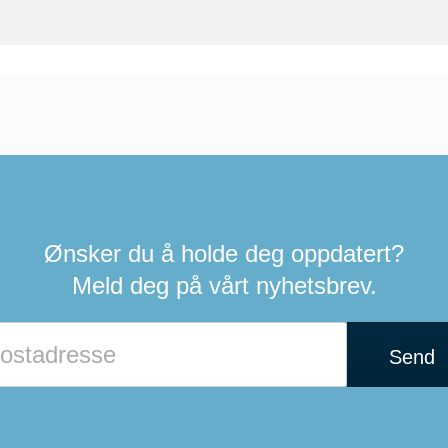
Ønsker du å holde deg oppdatert?
Meld deg på vårt nyhetsbrev.
Send