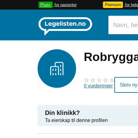
Pluss
for pasienter
Premium
for hel
Robrygg
Skriv ny
0 vurderinger
Din klinikk?
Ta eierskap til denne profilen