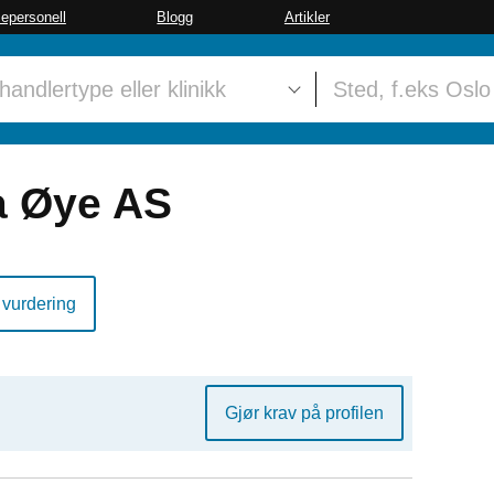
sepersonell
Blogg
Artikler
a Øye AS
 vurdering
Gjør krav på profilen