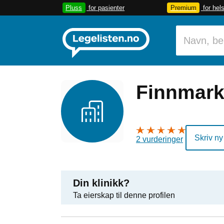
Pluss
for pasienter
Premium
for hel
Finnmark
Skriv ny
2 vurderinger
Din klinikk?
Ta eierskap til denne profilen