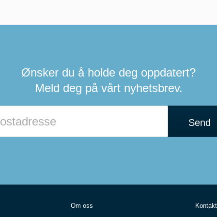
Ønsker du å holde deg oppdatert?
Meld deg på vårt nyhetsbrev.
Hvis
du
Send
er
et
menneske
kan
du
ignorere
dette
feltet
Om oss
Kontakt