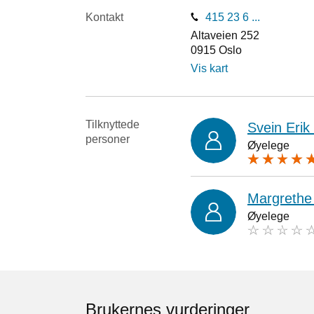
Kontakt
415 23 6 ...
Altaveien 252
0915
Oslo
Vis kart
Tilknyttede
Svein Eri
personer
Øyelege
Margrethe
Øyelege
Brukernes vurderinger