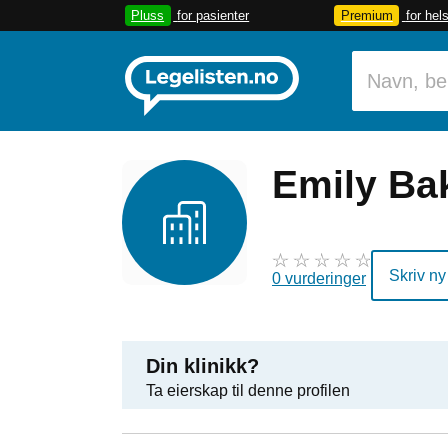
Pluss
for pasienter
Premium
for hel
Emily Ba
Skriv ny
0 vurderinger
Din klinikk?
Ta eierskap til denne profilen