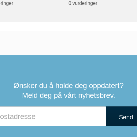
ringer
0 vurderinger
Ønsker du å holde deg oppdatert?
Meld deg på vårt nyhetsbrev.
Send