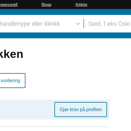
sepersonell
Blogg
Artikler
kken
 vurdering
Gjør krav på profilen