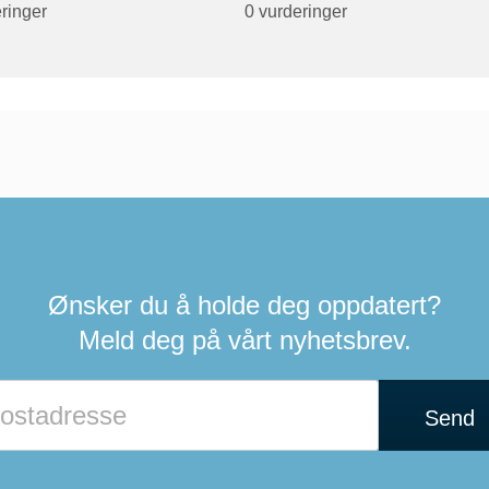
ringer
0 vurderinger
Ønsker du å holde deg oppdatert?
Meld deg på vårt nyhetsbrev.
Send