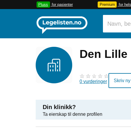
Pluss
for pasienter
Premium
for hel
Den Lille
Skriv ny
0 vurderinger
Din klinikk?
Ta eierskap til denne profilen