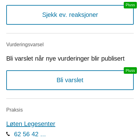
Sjekk ev. reaksjoner
Vurderings­varsel
Bli varslet når nye vurderinger blir publisert
Bli varslet
Praksis
Løten Legesenter
62 56 42 ...