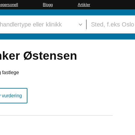
sepersonell
Blogg
Artikler
nker Østensen
 fastlege
y vurdering