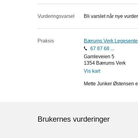
Vurderings­varsel
Bli varslet når nye vurder
Praksis
Bærums Verk Legesente
67 87 68 ...
Gamleveien 5
1354
Bærums Verk
Vis kart
Mette Junker Østensen er
Brukernes vurderinger