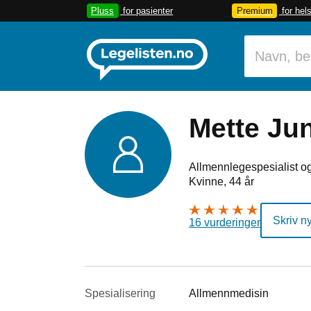
Pluss
for pasienter
Premium
for hel
Mette Ju
Allmennlegespesialist og
Kvinne, 44 år
Skriv n
16 vurderinger
Spesialisering
Allmennmedisin