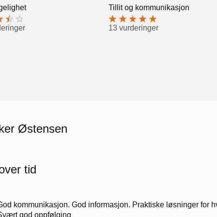
gelighet
Tillit og kommunikasjon
deringer
13 vurderinger
nker Østensen
over tid
God kommunikasjon. God informasjon. Praktiske løsninger for hver
Svært god oppfølging