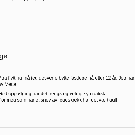
ege
Pga flytting må jeg desverre bytte fastlege nå etter 12 år. Jeg har
av Mette.
God oppfølging når det trengs og veldig sympatisk.
For meg som har et snev av legeskrekk har det vært gull