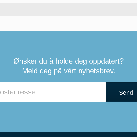
Ønsker du å holde deg oppdatert?
Meld deg på vårt nyhetsbrev.
Send