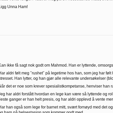
Ligg Unna Ham!
Kan ikke få sagt nok godt om Mahmod. Han er lyttende, omsorgsf
Har aldri følt meg "rushet" på legetime hos han, som jeg har føl
stresset. Han lytter, og han gjør alle relevante undersøkelser (bl
Når det er noe som krever spesialistkompetanse, henviser han ra
Jeg har aldri forstått hvordan en lege kan være så lyttende og rol
fleste ganger er han helt presis, og har aldri opplevd å vente me
Har han også som lege for barnet mitt, svært fornøyd med det o
og barn på helsestasjon som kommer godt med.