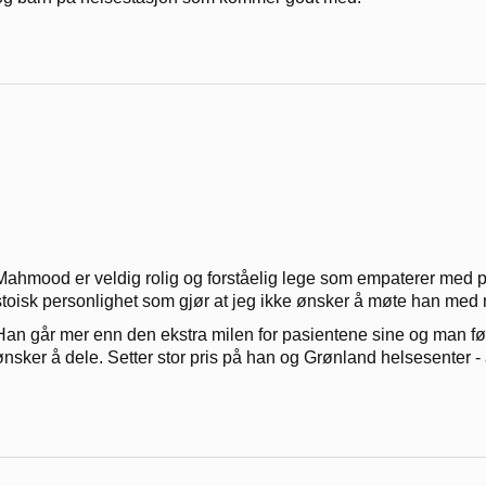
Mahmood er veldig rolig og forståelig lege som empaterer med p
stoisk personlighet som gjør at jeg ikke ønsker å møte han med m
Han går mer enn den ekstra milen for pasientene sine og man føl
ønsker å dele. Setter stor pris på han og Grønland helsesenter -