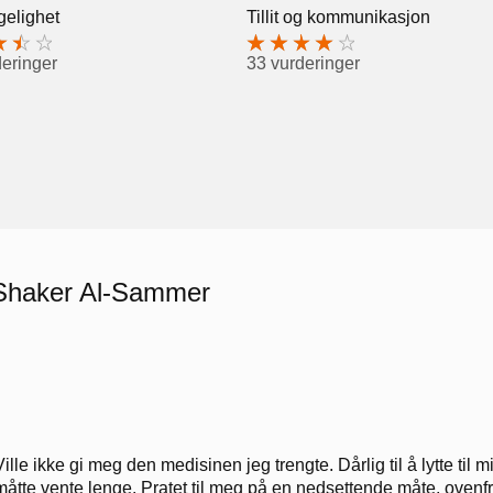
gelighet
Tillit og kommunikasjon
deringer
33 vurderinger
 Shaker Al-Sammer
Ville ikke gi meg den medisinen jeg trengte. Dårlig til å lytte til
måtte vente lenge. Pratet til meg på en nedsettende måte, ovenf