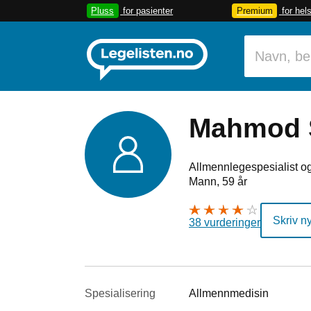
Pluss
for pasienter
Premium
for hel
Mahmod 
Allmennlegespesialist og
Mann, 59 år
Skriv n
38 vurderinger
Spesialisering
Allmennmedisin