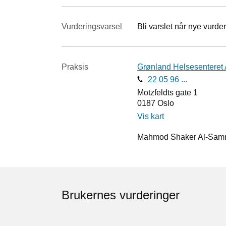
Vurderings­varsel
Bli varslet når nye vurder
Praksis
Grønland Helsesenteret
22 05 96 ...
Motzfeldts gate 1
0187
Oslo
Vis kart
Mahmod Shaker Al-Samme
Brukernes vurderinger