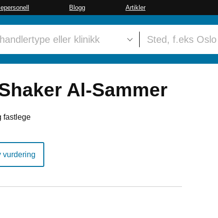
sepersonell
Blogg
Artikler
Shaker Al-Sammer
 fastlege
y vurdering