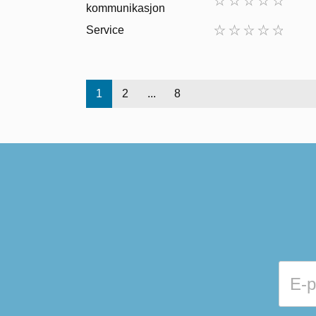
kommunikasjon
Service
1
2
...
8