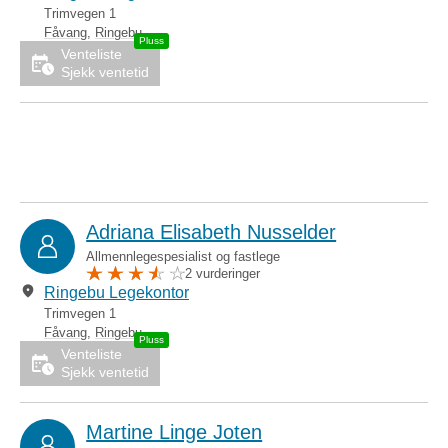
Trimvegen 1
Fåvang
,
Ringebu
Venteliste
Sjekk ventetid
Adriana Elisabeth Nusselder
Allmennlegespesialist og fastlege
2 vurderinger
Ringebu Legekontor
Trimvegen 1
Fåvang
,
Ringebu
Venteliste
Sjekk ventetid
Martine Linge Joten