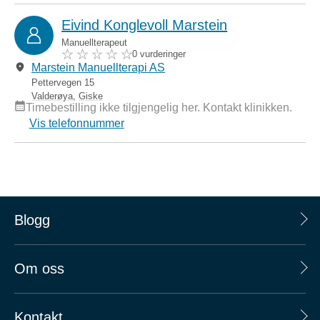
Eivind Konglevoll Marstein
Manuellterapeut
0 vurderinger
Marstein Manuellterapi AS
Pettervegen 15
Valderøya
,
Giske
Timebestilling ikke tilgjengelig her. Kontakt klinikken.
Vis telefonnummer
Blogg
Om oss
Kontakt