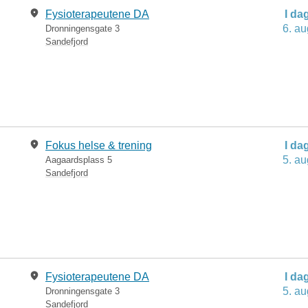
Fysioterapeutene DA
I da
6. au
Dronningensgate 3
Sandefjord
Fokus helse & trening
I da
5. au
Aagaardsplass 5
Sandefjord
Fysioterapeutene DA
I da
5. au
Dronningensgate 3
Sandefjord