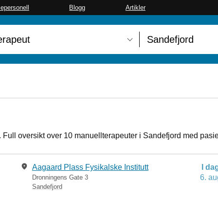
sepersonell
Blogg
Artikler
. Full oversikt over 10 manuellterapeuter i Sandefjord med pasie
Aagaard Plass Fysikalske Institutt
I da
6. au
Dronningens Gate 3
Sandefjord