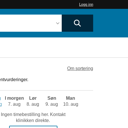
Logg inn
Om sortering
ntvurderinger.
g
I morgen
Lør
Søn
Man
g
7. aug
8. aug
9. aug
10. aug
Ingen timebestilling her. Kontakt
klinikken direkte.