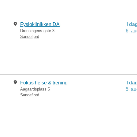
Fysioklinikken DA
I da
6. au
Dronningens gate 3
Sandefjord
Fokus helse & trening
I da
5. au
Aagaardsplass 5
Sandefjord