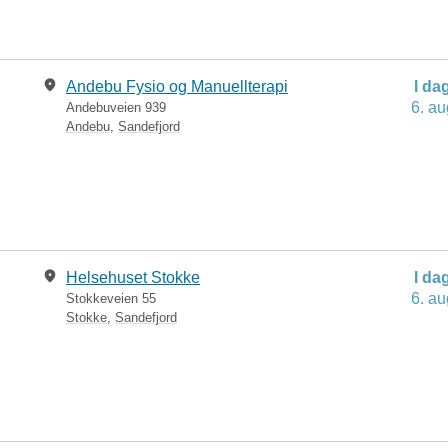
Andebu Fysio og Manuellterapi
I da
6. au
Andebuveien 939
Andebu
,
Sandefjord
Helsehuset Stokke
I da
6. au
Stokkeveien 55
Stokke
,
Sandefjord