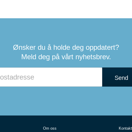
Ønsker du å holde deg oppdatert?
Meld deg på vårt nyhetsbrev.
Send
Om oss
Kontakt