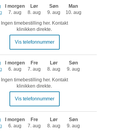
g
I morgen
Lør
Søn
Man
g
7. aug
8. aug
9. aug
10. aug
Ingen timebestilling her. Kontakt
klinikken direkte.
Vis telefonnummer
g
I morgen
Fre
Lør
Søn
g
6. aug
7. aug
8. aug
9. aug
Ingen timebestilling her. Kontakt
klinikken direkte.
Vis telefonnummer
g
I morgen
Fre
Lør
Søn
g
6. aug
7. aug
8. aug
9. aug