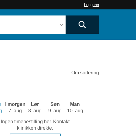
Logg inn
Om sortering
g
I morgen
Lør
Søn
Man
g
7. aug
8. aug
9. aug
10. aug
Ingen timebestilling her. Kontakt
klinikken direkte.