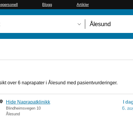
sepersonell
Blogg
Artikler
sikt over 6 naprapater i Ålesund med pasientvurderinger.
Hide Naprapatklinikk
I da
6. au
Blindheimsvegen 10
Ålesund