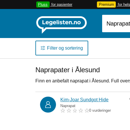
Pluss
for pasienter
Premium
for hel
Filter og sortering
Naprapater i Ålesund
Finn en anbefalt naprapat i Ålesund. Full over
Kim-Joar Sundgot Hide
Naprapat
0 vurderinger