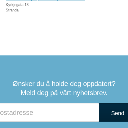
Kyrkjegata 13
Stranda
Ønsker du å holde deg oppdatert?
Meld deg på vårt nyhetsbrev.
Send