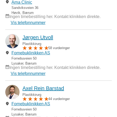
Arna Clinic
Sandviksveien 36
Høvik
,
Bærum
Ingen timebestilling her. Kontakt klinikken direkte.
Vis telefonnummer
Jørgen Utvoll
Plastikkirurg
58 vurderinger
Fornebuklinikken AS
Fornebuveien 50
Lysaker
,
Bærum
Ingen timebestilling her. Kontakt klinikken direkte.
Vis telefonnummer
Axel Rein Barstad
Plastikkirurg
44 vurderinger
Fornebuklinikken AS
Fornebuveien 50
Lysaker
,
Bærum