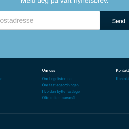
Meld deg på vårt nyhetsbrev.
Send
Om oss
Kontakt
e...
Om Legelisten.no
Kontakt
Om fastlegeordningen
Hvordan bytte fastlege
Ofte stilte spørsmål