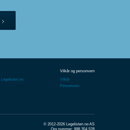
Vilkår og personvern
 Legelisten.no
Vilkår
Personvern
© 2012-2026 Legelisten.no AS
Org.nummer: 998 354 528