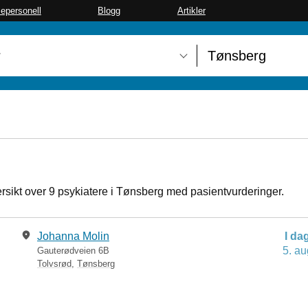
sepersonell
Blogg
Artikler
ersikt over 9 psykiatere i Tønsberg med pasientvurderinger.
Johanna Molin
I da
5. au
Gauterødveien 6B
Tolvsrød
,
Tønsberg