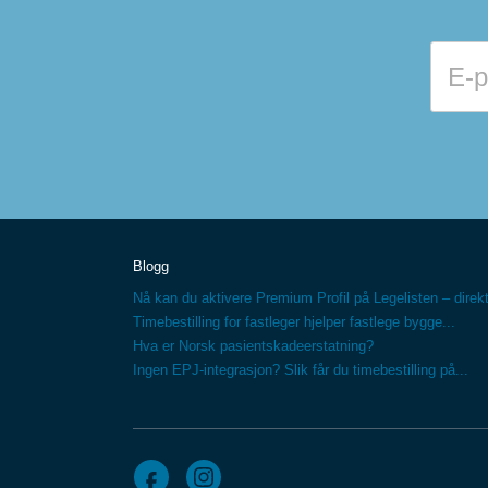
Blogg
Nå kan du aktivere Premium Profil på Legelisten – direkt
Timebestilling for fastleger hjelper fastlege bygge...
Hva er Norsk pasientskadeerstatning?
Ingen EPJ-integrasjon? Slik får du timebestilling på...