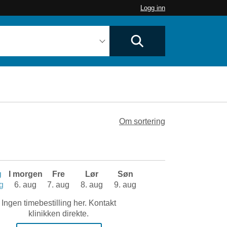
Logg inn
Om sortering
g
I morgen
Fre
Lør
Søn
g
6. aug
7. aug
8. aug
9. aug
Ingen timebestilling her. Kontakt
klinikken direkte.