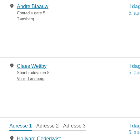
Andre Blaauw
I da
5. au
Conradis gate 5
Tønsberg
Claes Wettby
I da
5. au
Steinbruddveien 8
Vear
,
Tønsberg
Adresse 1
Adresse 2
Adresse 3
I da
5. au
Hallvard Cederkvist