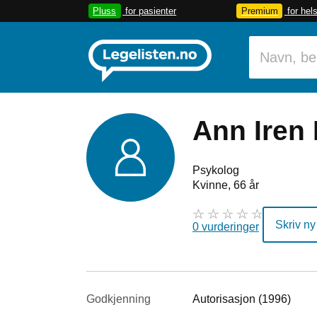
Pluss
for pasienter
Premium
for hel
Ann Iren 
Psykolog
Kvinne, 66 år
Skriv ny
0 vurderinger
Godkjenning
Autorisasjon (1996)