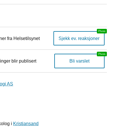
er fra Helsetilsynet
Sjekk ev. reaksjoner
inger blir publisert
Bli varslet
logi AS
kolog i
Kristiansand