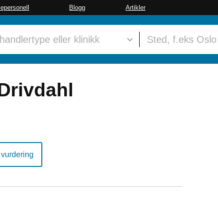
sepersonell
Blogg
Artikler
Drivdahl
 vurdering