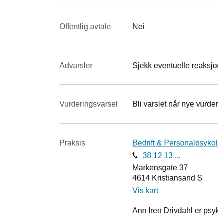
Offentlig avtale
Nei
Advarsler
Sjekk eventuelle reaksjon
Vurderings­varsel
Bli varslet når nye vurder
Praksis
Bedrift & Personalpsyko
38 12 13 ...
Markens­gate 37
4614
Kristiansand S
Vis kart
Ann Iren Drivdahl er psy