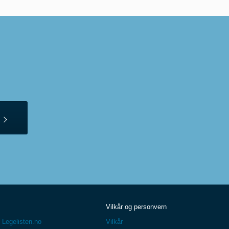
Vilkår og personvern
 Legelisten.no
Vilkår