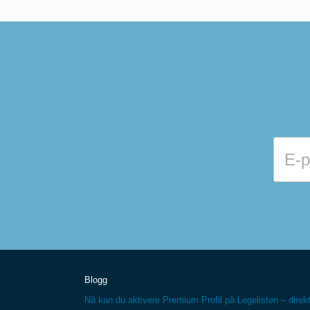
Blogg
Nå kan du aktivere Premium Profil på Legelisten – direkt