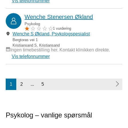
Vis telefonnummer
Wenche Stenersen Økland
Psykolog
1 vurdering
Wenche S Økland, Psykologspesialist
Bergtoras vei 1
Kristiansand S
,
Kristiansand
Ingen timebestilling her. Kontakt klinikken direkte.
Vis telefonnummer
1
2
...
5
Psykolog – vanlige spørsmål