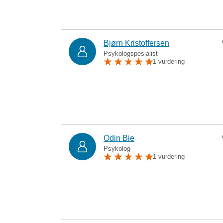
Bjørn Kristoffersen
Psykologspesialist
1 vurdering
Odin Bie
Psykolog
1 vurdering