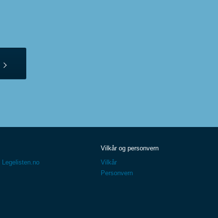
Vilkår og personvern
 Legelisten.no
Vilkår
Personvern