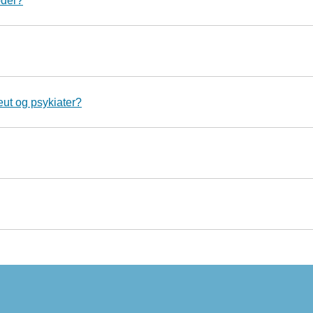
oder?
eut og psykiater?