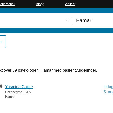
sepersonell
Blogg
Artikler
n
ikt over 39 psykologer i Hamar med pasientvurderinger.
Yasmina Gadrè
I da
5. au
Grønnegata 151A
Hamar