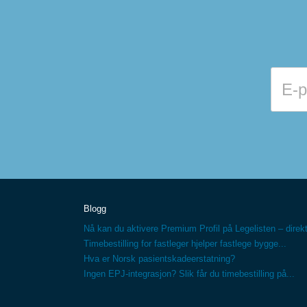
Blogg
Nå kan du aktivere Premium Profil på Legelisten – direkt
Timebestilling for fastleger hjelper fastlege bygge...
Hva er Norsk pasientskadeerstatning?
Ingen EPJ-integrasjon? Slik får du timebestilling på...