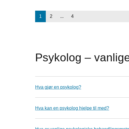
1
2
...
4
Psykolog – vanlig
Hva gjør en psykolog?
Hva kan en psykolog hjelpe til med?