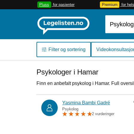
Pluss
for pasienter
Premium
for hel
Filter og sortering
Videokonsultasjo
Psykologer i Hamar
Finn en anbefalt psykolog i Hamar. Full overs
Yasmina Bambi Gadré
Psykolog
2 vurderinger