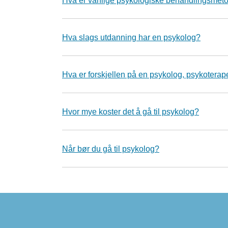
Hva er vanlige psykologiske behandlingsmet
Hva slags utdanning har en psykolog?
Hva er forskjellen på en psykolog, psykoterap
Hvor mye koster det å gå til psykolog?
Når bør du gå til psykolog?