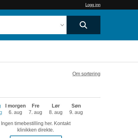
Logg inn
Om sortering
g
I morgen
Fre
Lør
Søn
g
6. aug
7. aug
8. aug
9. aug
Ingen timebestilling her. Kontakt
klinikken direkte.