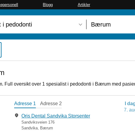
sepersonell
Blogg
Artikler
um
m. Full oversikt over 1 spesialist i pedodonti i Bærum med pasie
Adresse 1
Adresse 2
I da
7. au
Oris Dental Sandvika Storsenter
Sandviksveien 176
Sandvika
,
Bærum