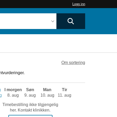
Logg inn
Om sortering
ntvurderinger.
g
I morgen
Søn
Man
Tir
g
8. aug
9. aug
10. aug
11. aug
Timebestilling ikke tilgjengelig
her. Kontakt klinikken.