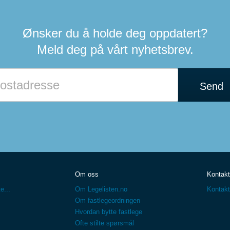
Ønsker du å holde deg oppdatert?
Meld deg på vårt nyhetsbrev.
Hvis
du
Send
er
et
menneske
kan
du
ignorere
dette
feltet
Om oss
Kontakt
e...
Om Legelisten.no
Kontakt
Om fastlegeordningen
Hvordan bytte fastlege
Ofte stilte spørsmål