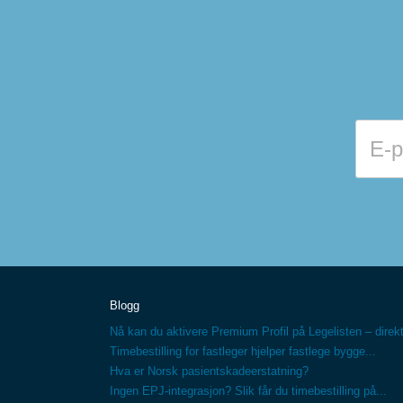
Blogg
Nå kan du aktivere Premium Profil på Legelisten – direkt
Timebestilling for fastleger hjelper fastlege bygge...
Hva er Norsk pasientskadeerstatning?
Ingen EPJ-integrasjon? Slik får du timebestilling på...