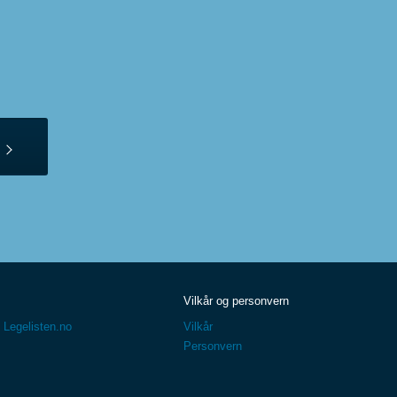
Vilkår og personvern
 Legelisten.no
Vilkår
Personvern