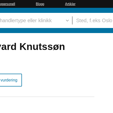
sepersonell
Blogg
Artikler
vard Knutssøn
 vurdering