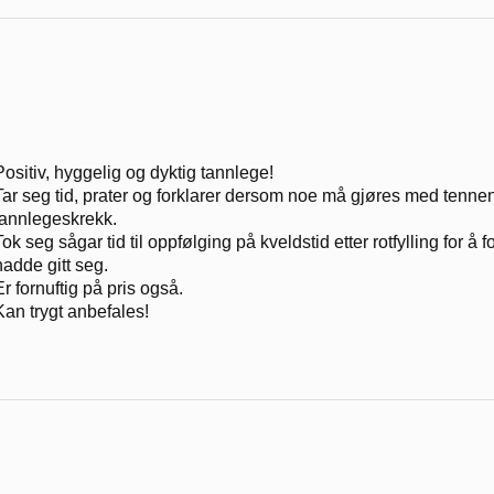
Positiv, hyggelig og dyktig tannlege!
Tar seg tid, prater og forklarer dersom noe må gjøres med tenne
tannlegeskrekk.
Tok seg sågar tid til oppfølging på kveldstid etter rotfylling for å
hadde gitt seg.
Er fornuftig på pris også.
Kan trygt anbefales!