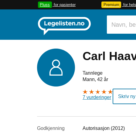
Pluss
for pasienter
Premium
for hel
Carl Haa
Tannlege
Mann, 42 år
Skriv ny
7 vurderinger
Godkjenning
Autorisasjon (2012)