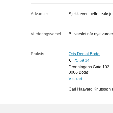
Advarsler
Sjekk eventuelle reaksjon
Vurderings­varsel
Bli varslet når nye vurder
Praksis
Oris Dental Bodø
75 59 14 ...
Dronningens Gate 102
8006
Bodø
Vis kart
Carl Haavard Knutssøn e