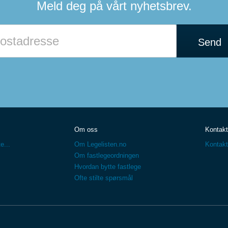
Meld deg på vårt nyhetsbrev.
Send
Om oss
Kontakt
e...
Om Legelisten.no
Kontakt
Om fastlegeordningen
Hvordan bytte fastlege
Ofte stilte spørsmål