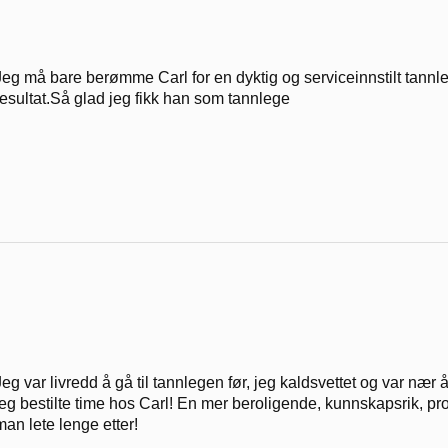
Jeg må bare berømme Carl for en dyktig og serviceinnstilt tannle
resultat.Så glad jeg fikk han som tannlege
Jeg var livredd å gå til tannlegen før, jeg kaldsvettet og var nær 
jeg bestilte time hos Carl! En mer beroligende, kunnskapsrik, pro
man lete lenge etter!