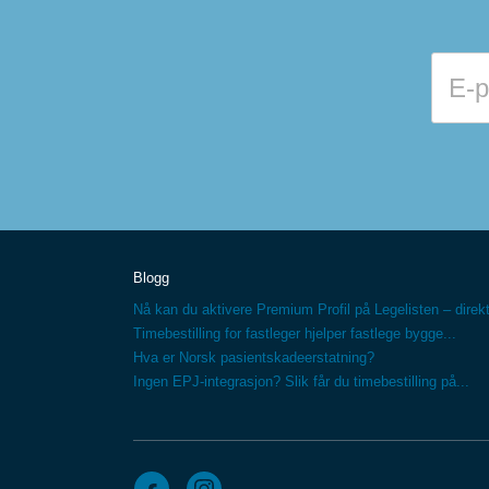
Blogg
Nå kan du aktivere Premium Profil på Legelisten – direkt
Timebestilling for fastleger hjelper fastlege bygge...
Hva er Norsk pasientskadeerstatning?
Ingen EPJ-integrasjon? Slik får du timebestilling på...