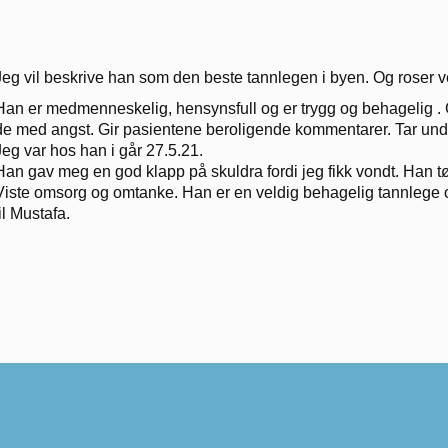
Jeg vil beskrive han som den beste tannlegen i byen. Og roser v
Han er medmenneskelig, hensynsfull og er trygg og behagelig . Gi
de med angst. Gir pasientene beroligende kommentarer. Tar unde
Jeg var hos han i går 27.5.21.
Han gav meg en god klapp på skuldra fordi jeg fikk vondt. Han tø
Viste omsorg og omtanke. Han er en veldig behagelig tannlege o
til Mustafa.