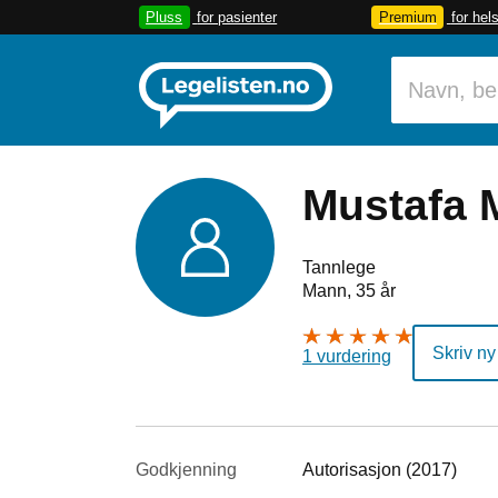
Pluss
for pasienter
Premium
for hel
Mustafa 
Tannlege
Mann, 35 år
Skriv ny
1 vurdering
Godkjenning
Autorisasjon (2017)