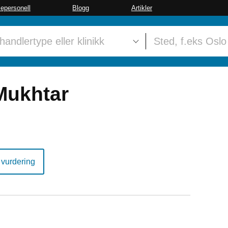
sepersonell
Blogg
Artikler
Mukhtar
 vurdering