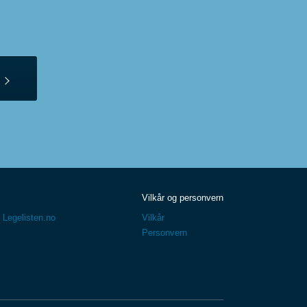
Vilkår og personvern
 Legelisten.no
Vilkår
Personvern