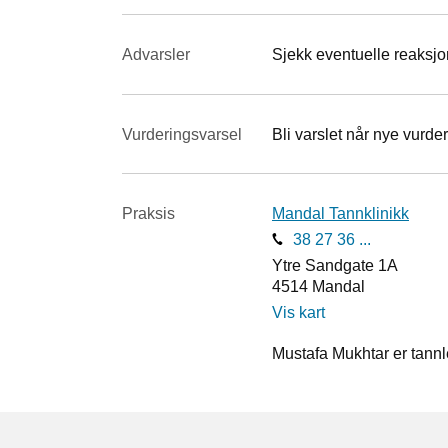
Advarsler
Sjekk eventuelle reaksjon
Vurderings­varsel
Bli varslet når nye vurder
Praksis
Mandal Tannklinikk
38 27 36 ...
Ytre Sandgate 1A
4514
Mandal
Vis kart
Mustafa Mukhtar er tann