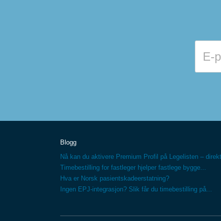
Blogg
Nå kan du aktivere Premium Profil på Legelisten – direkt
Timebestilling for fastleger hjelper fastlege bygge...
Hva er Norsk pasientskadeerstatning?
Ingen EPJ-integrasjon? Slik får du timebestilling på...