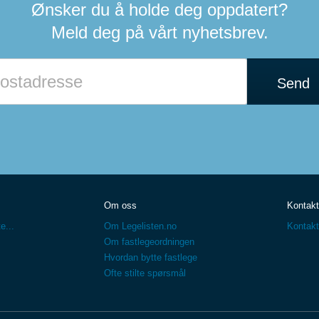
Ønsker du å holde deg oppdatert?
Meld deg på vårt nyhetsbrev.
Send
Om oss
Kontakt
e...
Om Legelisten.no
Kontakt
Om fastlegeordningen
Hvordan bytte fastlege
Ofte stilte spørsmål