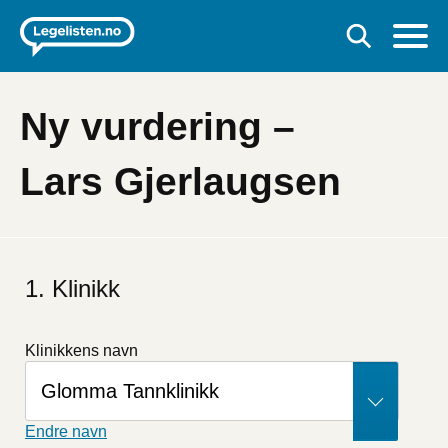
Ny vurdering –
Lars Gjerlaugsen
Hvis
du
Klinikk
er
et
menneske
Klinikkens navn
kan
du
ignorere
dette
Endre navn
feltet