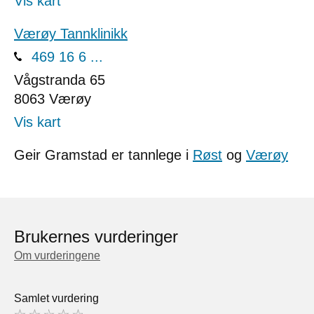
Vis kart
Værøy Tannklinikk
469 16 6 ...
Vågstranda 65
8063
Værøy
Vis kart
Geir Gramstad er tannlege i
Røst
og
Værøy
Brukernes vurderinger
Om vurderingene
Samlet vurdering