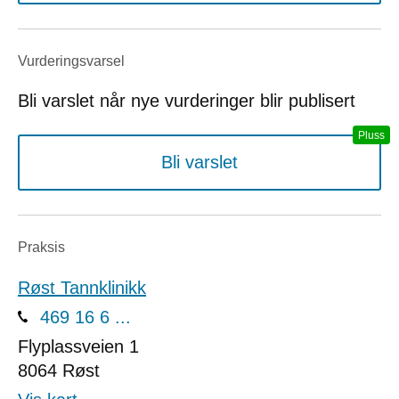
Vurderings­varsel
Bli varslet når nye vurderinger blir publisert
Bli varslet
Praksis
Røst Tannklinikk
469 16 6 ...
Flyplassveien 1
8064
Røst