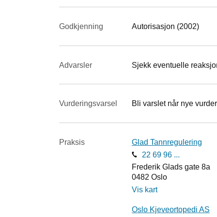
Godkjenning
Autorisasjon (2002)
Advarsler
Sjekk eventuelle reaksjon
Vurderings­varsel
Bli varslet når nye vurder
Praksis
Glad Tannregulering
22 69 96 ...
Frederik Glads gate 8a
0482
Oslo
Vis kart
Oslo Kjeveortopedi AS