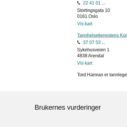
22 41 01 ...
Stortingsgata 10
0161
Oslo
Vis kart
Tannhelsetjenestens Ko
37 07 53 ...
Sykehusveien 1
4838
Arendal
Vis kart
Tord Hamran er tannlege
Brukernes vurderinger