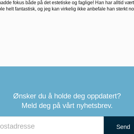
hadde fokus både på det estetiske og faglige! Han har alltid vært 
ble helt fantastisk, og jeg kan virkelig ikke anbefale han sterkt no
Ønsker du å holde deg oppdatert?
Meld deg på vårt nyhetsbrev.
Send