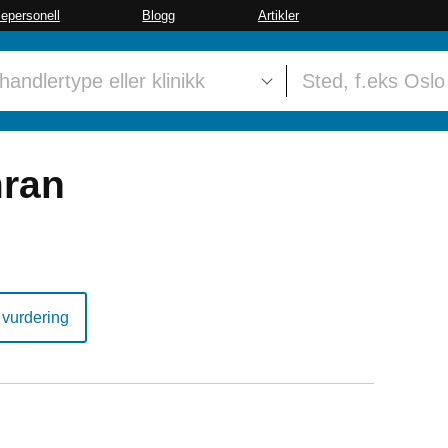
sepersonell
Blogg
Artikler
ran
 vurdering