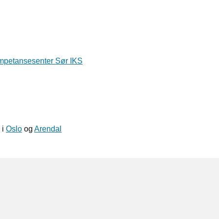
mpetansesenter Sør IKS
 i
Oslo
og
Arendal