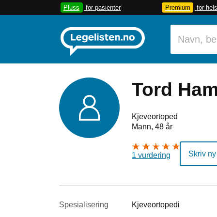
Pluss
for pasienter
Premium
for hel
Tord Ham
Kjeveortoped
Mann, 48 år
Skriv ny
1 vurdering
Spesialisering
Kjeveortopedi