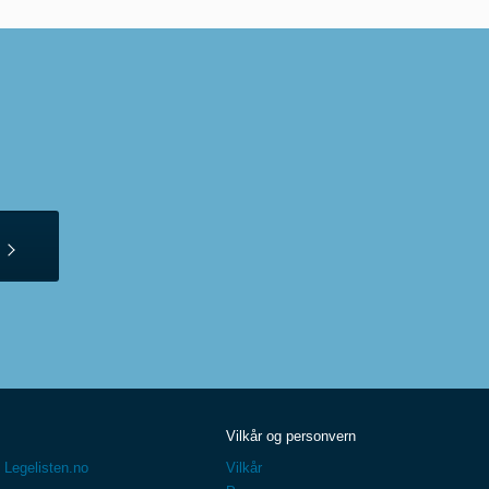
Vilkår og personvern
 Legelisten.no
Vilkår