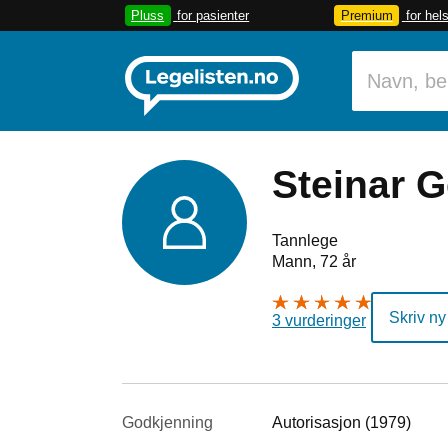
Pluss
for pasienter
Premium
for hel
Steinar G
Tannlege
Mann, 72 år
Skriv ny
3 vurderinger
Godkjenning
Autorisasjon (1979)