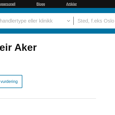
sepersonell
Blogg
Artikler
eir Aker
 vurdering