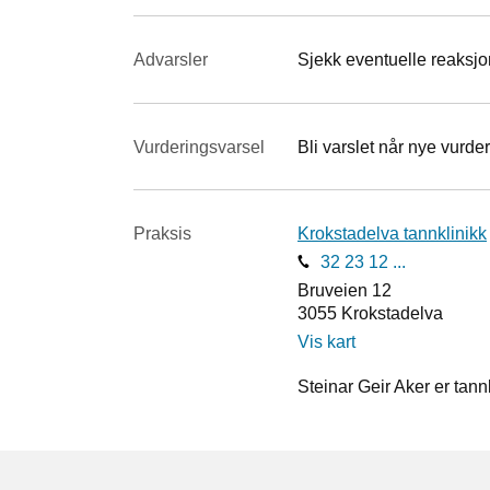
Advarsler
Sjekk eventuelle reaksjon
Vurderings­varsel
Bli varslet når nye vurder
Praksis
Krokstadelva tannklinikk
32 23 12 ...
Bruveien 12
3055
Krokstadelva
Vis kart
Steinar Geir Aker er tann