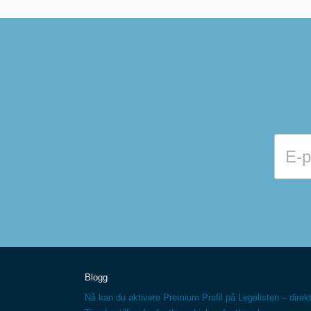
Blogg
Nå kan du aktivere Premium Profil på Legelisten – direkt