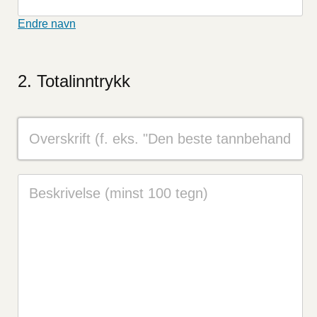
dette
Endre navn
feltet
Totalinntrykk