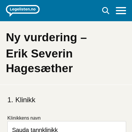
Ny vurdering –
Erik Severin
Hagesæther
Hvis
du
Klinikk
er
et
menneske
Klinikkens navn
kan
du
ignorere