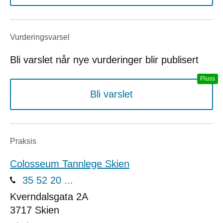
Vurderings­varsel
Bli varslet når nye vurderinger blir publisert
Bli varslet
Praksis
Colosseum Tannlege Skien
35 52 20 ...
Kverndalsgata 2A
3717
Skien