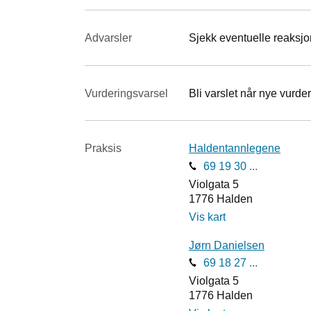
Advarsler
Sjekk eventuelle reaksjon
Vurderings­varsel
Bli varslet når nye vurder
Praksis
Haldentannlegene
69 19 30 ...
Violgata 5
1776
Halden
Vis kart
Jørn Danielsen
69 18 27 ...
Violgata 5
1776
Halden