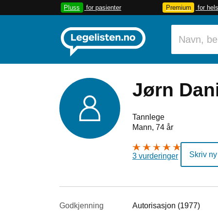
Pluss
for pasienter
Premium
for hel
Jørn Dan
Tannlege
Mann, 74 år
Skriv ny
3 vurderinger
Godkjenning
Autorisasjon (1977)