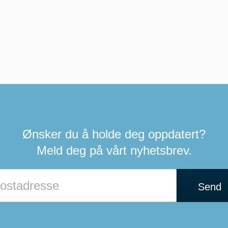
Ønsker du å holde deg oppdatert?
Meld deg på vårt nyhetsbrev.
Send