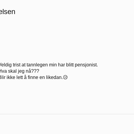
elsen
Veldig trist at tannlegen min har blitt pensjonist.
Hva skal jeg nå???
Blir ikke lett å finne en likedan.😥