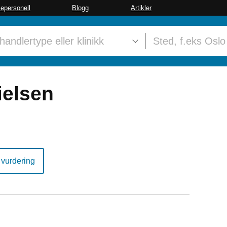
sepersonell
Blogg
Artikler
ielsen
 vurdering