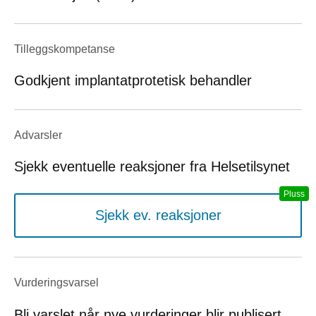
Tilleggskompetanse
Godkjent implantatprotetisk behandler
Advarsler
Sjekk eventuelle reaksjoner fra Helsetilsynet
Sjekk ev. reaksjoner
Vurderings­varsel
Bli varslet når nye vurderinger blir publisert