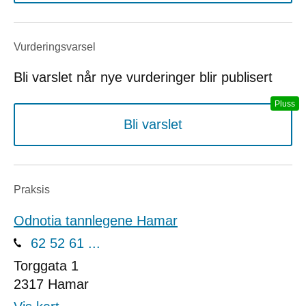
Vurderings­varsel
Bli varslet når nye vurderinger blir publisert
Bli varslet
Praksis
Odnotia tannlegene Hamar
62 52 61 ...
Torggata 1
2317
Hamar