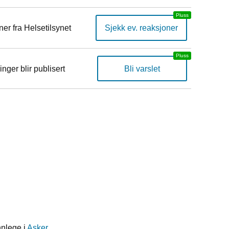
er fra Helsetilsynet
Sjekk ev. reaksjoner
inger blir publisert
Bli varslet
nnlege i
Asker