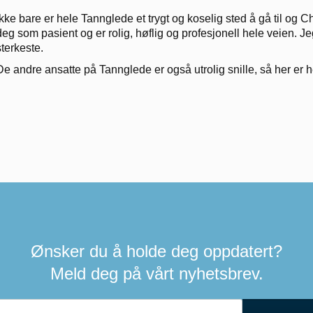
Ikke bare er hele Tannglede et trygt og koselig sted å gå til og C
deg som pasient og er rolig, høflig og profesjonell hele veien. J
sterkeste.
De andre ansatte på Tannglede er også utrolig snille, så her er he
Ønsker du å holde deg oppdatert?
Meld deg på vårt nyhetsbrev.