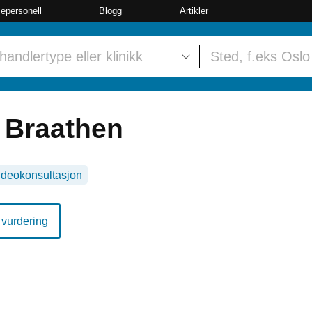
sepersonell
Blogg
Artikler
e Braathen
ideokonsultasjon
 vurdering