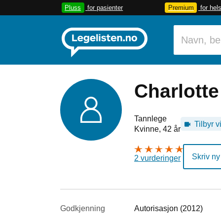
Pluss
for pasienter
Premium
for hel
Charlott
Tannlege
Tilbyr v
Kvinne, 42 år
Skriv ny
2 vurderinger
Godkjenning
Autorisasjon (2012)