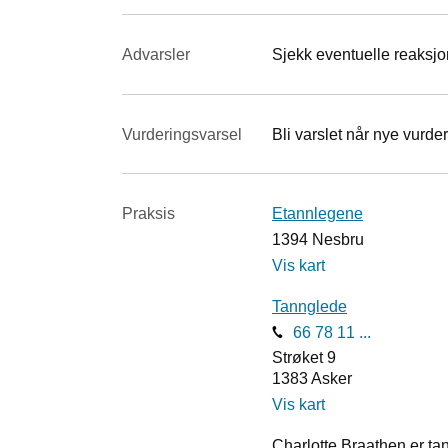
Advarsler
Sjekk eventuelle reaksjon
Vurderings­varsel
Bli varslet når nye vurder
Praksis
Etannlegene
1394
Nesbru
Vis kart
Tannglede
66 78 11 ...
Strøket 9
1383
Asker
Vis kart
Charlotte Braathen er ta