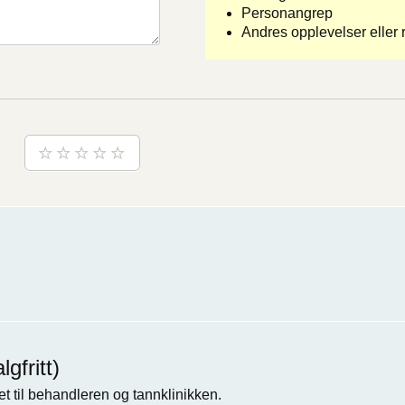
Personangrep
Andres opplevelser eller r
gfritt)
t til behandleren og tannklinikken.