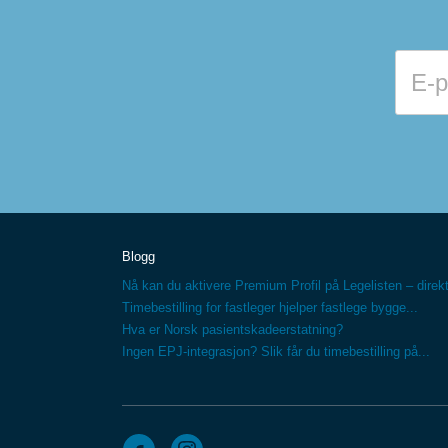
Blogg
Nå kan du aktivere Premium Profil på Legelisten – direkt
Timebestilling for fastleger hjelper fastlege bygge...
Hva er Norsk pasientskadeerstatning?
Ingen EPJ-integrasjon? Slik får du timebestilling på...