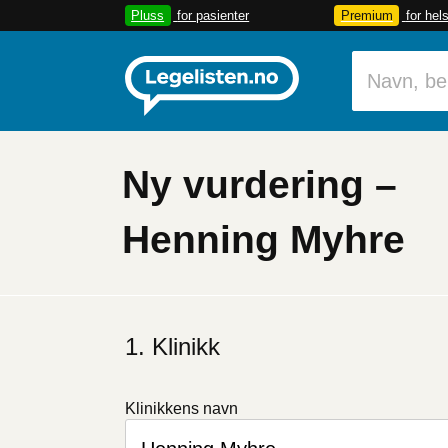
Pluss
for pasienter
Premium
for hel
Ny vurdering –
Henning Myhre
Klinikk
Klinikkens navn