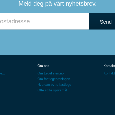
Meld deg på vårt nyhetsbrev.
Send
Om oss
Kontakt
e...
Om Legelisten.no
Kontakt
Om fastlegeordningen
Hvordan bytte fastlege
Ofte stilte spørsmål