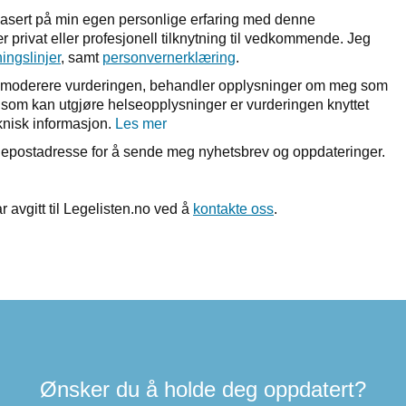
basert på min egen personlige erfaring med denne
 privat eller profesjonell tilknytning til vedkommende. Jeg
ningslinjer
, samt
personvernerklæring
.
r å moderere vurderingen, behandler opplysninger om meg som
et som kan utgjøre helseopplysninger er vurderingen knyttet
nisk informasjon.
Les mer
n epostadresse for å sende meg nyhetsbrev og oppdateringer.
r avgitt til Legelisten.no ved å
kontakte oss
.
Ønsker du å holde deg oppdatert?