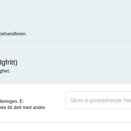
 behandleren.
fritt)
ghet.
deringen. E-
kke bli delt med andre.