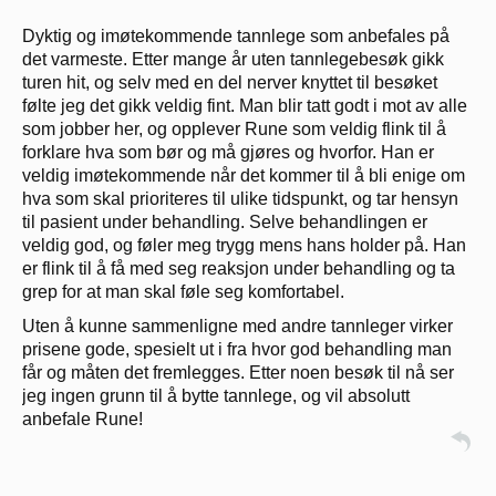
Dyktig og imøtekommende tannlege som anbefales på
det varmeste. Etter mange år uten tannlegebesøk gikk
turen hit, og selv med en del nerver knyttet til besøket
følte jeg det gikk veldig fint. Man blir tatt godt i mot av alle
som jobber her, og opplever Rune som veldig flink til å
forklare hva som bør og må gjøres og hvorfor. Han er
veldig imøtekommende når det kommer til å bli enige om
hva som skal prioriteres til ulike tidspunkt, og tar hensyn
til pasient under behandling. Selve behandlingen er
veldig god, og føler meg trygg mens hans holder på. Han
er flink til å få med seg reaksjon under behandling og ta
grep for at man skal føle seg komfortabel.
Uten å kunne sammenligne med andre tannleger virker
prisene gode, spesielt ut i fra hvor god behandling man
får og måten det fremlegges. Etter noen besøk til nå ser
jeg ingen grunn til å bytte tannlege, og vil absolutt
anbefale Rune!