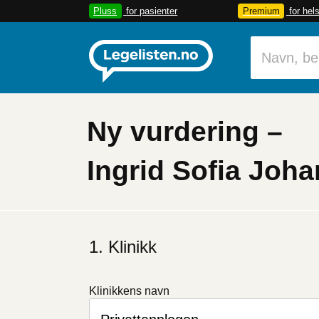
Pluss
for pasienter
Premium
for hel
Ny vurdering –
Ingrid Sofia Joh
Hvis
du
Klinikk
er
et
menneske
Klinikkens navn
kan
du