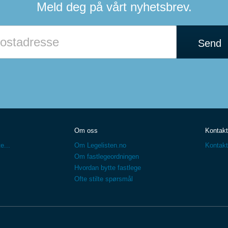
Meld deg på vårt nyhetsbrev.
Send
Om oss
Kontakt
e...
Om Legelisten.no
Kontakt
Om fastlegeordningen
Hvordan bytte fastlege
Ofte stilte spørsmål