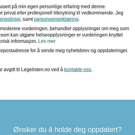
basert på min egen personlige erfaring med denne
 privat eller profesjonell tilknytning til vedkommende. Jeg
ningslinjer
, samt
personvernerklæring
.
r å moderere vurderingen, behandler opplysninger om meg som
et som kan utgjøre helseopplysninger er vurderingen knyttet
nisk informasjon.
Les mer
n epostadresse for å sende meg nyhetsbrev og oppdateringer.
r avgitt til Legelisten.no ved å
kontakte oss
.
Ønsker du å holde deg oppdatert?