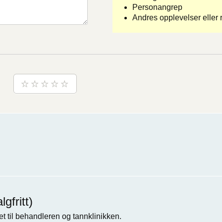
Personangrep
Andres opplevelser eller r
gfritt)
t til behandleren og tannklinikken.