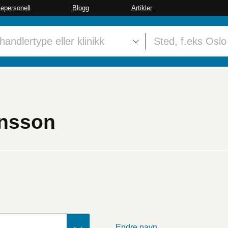
sepersonell
Blogg
Artikler
ansson
Endre navn