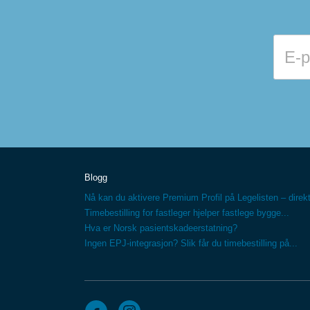
Blogg
Nå kan du aktivere Premium Profil på Legelisten – direkt
Timebestilling for fastleger hjelper fastlege bygge...
Hva er Norsk pasientskadeerstatning?
Ingen EPJ-integrasjon? Slik får du timebestilling på...