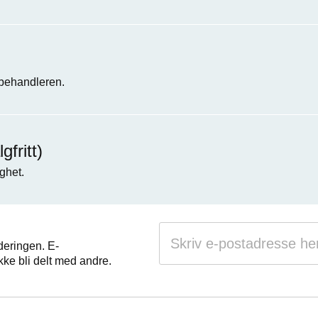
 behandleren.
fritt)
ghet.
deringen. E-
kke bli delt med andre.