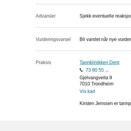
Advarsler
Sjekk eventuelle reaksjon
Vurderings­varsel
Bli varslet når nye vurder
Praksis
Tannklinikken Dent
73 80 55 ...
Gjelvangveita 9
7010
Trondheim
Vis kart
Kirsten Jenssen er tannp