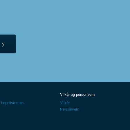
Vilkår og personvern
 Legelisten.no
Vilkår
Personvern