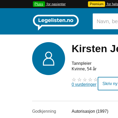
Pluss
for pasienter
Premium
for hel
Kirsten 
Tannpleier
Kvinne, 54 år
Skriv ny
0 vurderinger
Godkjenning
Autorisasjon (1997)