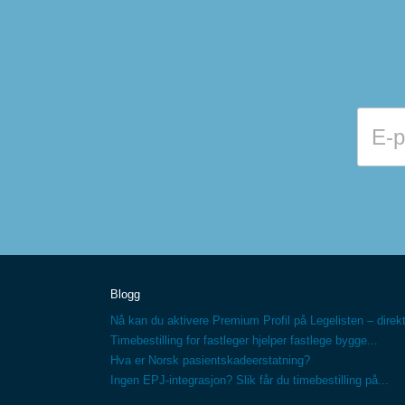
Blogg
Nå kan du aktivere Premium Profil på Legelisten – direkt
Timebestilling for fastleger hjelper fastlege bygge...
Hva er Norsk pasientskadeerstatning?
Ingen EPJ-integrasjon? Slik får du timebestilling på...