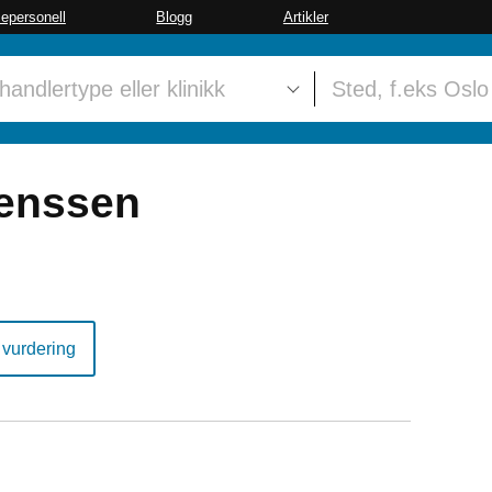
sepersonell
Blogg
Artikler
Jenssen
 vurdering