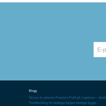
Blogg
Nå kan du aktivere Premium Profil på Legelisten – direkt
Timebestilling for fastleger hjelper fastlege bygge...