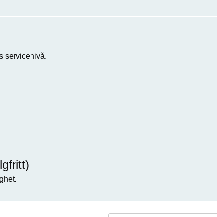
 servicenivå.
fritt)
ghet.