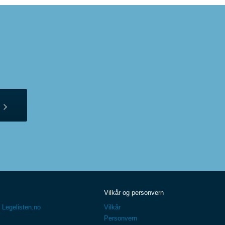
Vilkår og personvern
 Legelisten.no
Vilkår
Personvern