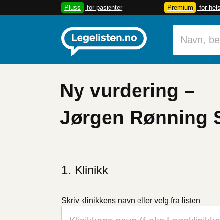
Pluss
for pasienter
Premium
for hel
Ny vurdering –
Jørgen Rønning 
Klinikk
Skriv klinikkens navn
eller velg fra listen