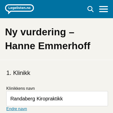
Ny vurdering –
Hanne Emmerhoff
Hvis
du
Klinikk
er
et
menneske
Klinikkens navn
kan
du
ignorere
dette
Endre navn
feltet