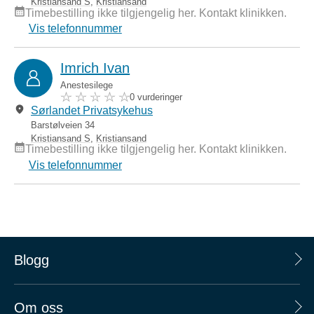
Kristiansand S
,
Kristiansand
Timebestilling ikke tilgjengelig her. Kontakt klinikken.
Vis telefonnummer
Imrich Ivan
Anestesilege
0 vurderinger
Sørlandet Privatsykehus
Barstølveien 34
Kristiansand S
,
Kristiansand
Timebestilling ikke tilgjengelig her. Kontakt klinikken.
Vis telefonnummer
Blogg
Om oss