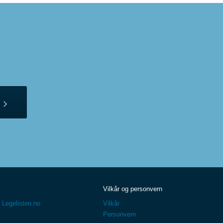
Vilkår og personvern
 Legelisten.no
Vilkår
Personvern