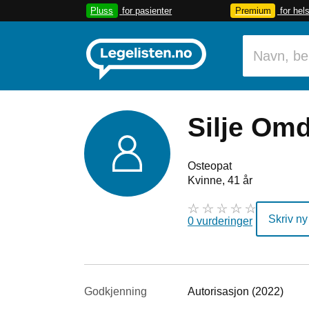
Pluss
for pasienter
Premium
for hel
Silje Om
Osteopat
Kvinne, 41 år
Skriv ny
0 vurderinger
Godkjenning
Autorisasjon (2022)