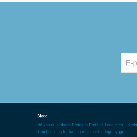
Blogg
Nå kan du aktivere Premium Profil på Legelisten – direkt
Timebestilling for fastleger hjelper fastlege bygge...