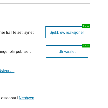
er fra Helsetilsynet
Sjekk ev. reaksjoner
inger blir publisert
Bli varslet
steopati
 osteopat i
Nesbyen