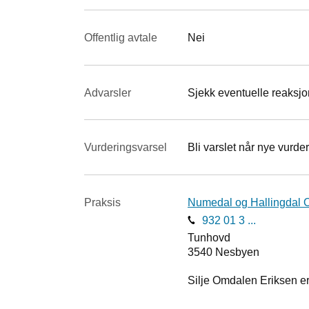
Offentlig avtale
Nei
Advarsler
Sjekk eventuelle reaksjon
Vurderings­varsel
Bli varslet når nye vurder
Praksis
Numedal og Hallingdal O
932 01 3 ...
Tunhovd
3540
Nesbyen
Silje Omdalen Eriksen er