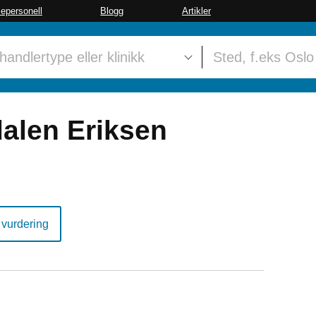
sepersonell
Blogg
Artikler
dalen Eriksen
 vurdering