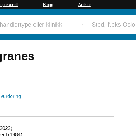
sepersonell
Blogg
Artikler
granes
 vurdering
(2022)
peut (1984)