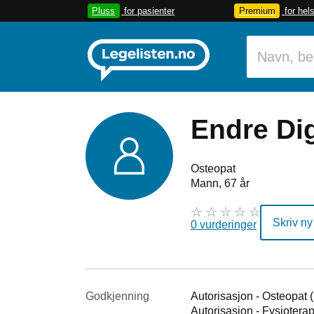
Pluss
for pasienter
Premium
for hel
Endre Di
Osteopat
Mann, 67 år
Skriv ny
0 vurderinger
Godkjenning
Autorisasjon - Osteopat 
Autorisasjon - Fysiotera