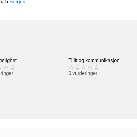
pat i
Bergen
gelighet
Tillit og kommunikasjon
ringer
0 vurderinger