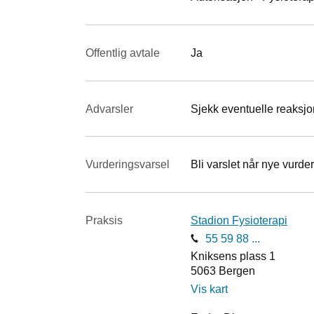
Offentlig avtale
Ja
Advarsler
Sjekk eventuelle reaksjon
Vurderings­varsel
Bli varslet når nye vurder
Praksis
Stadion Fysioterapi
55 59 88 ...
Kniksens plass 1
5063
Bergen
Vis kart