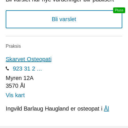
Bli varslet
Praksis
Skarvet Osteopati
923 31 2 ...
Myren 12A
3570
Ål
Vis kart
Ingvild Barlaug Haugland er osteopat i
Ål