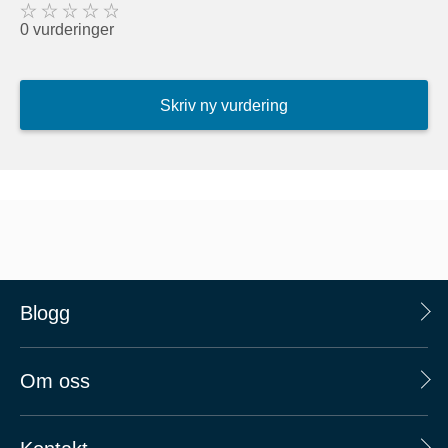
0 vurderinger
Skriv ny vurdering
Blogg
Om oss