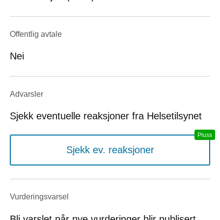
Offentlig avtale
Nei
Advarsler
Sjekk eventuelle reaksjoner fra Helsetilsynet
Sjekk ev. reaksjoner
Vurderings­varsel
Bli varslet når nye vurderinger blir publisert