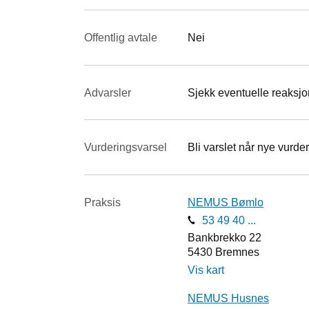
Offentlig avtale
Nei
Advarsler
Sjekk eventuelle reaksjon
Vurderings­varsel
Bli varslet når nye vurder
Praksis
NEMUS Bømlo
53 49 40 ...
Bankbrekko 22
5430
Bremnes
Vis kart
NEMUS Husnes