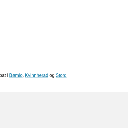
pat i
Bømlo
,
Kvinnherad
og
Stord