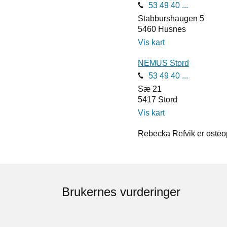
53 49 40 ...
Stabburshaugen 5
5460
Husnes
Vis kart
NEMUS Stord
53 49 40 ...
Sæ 21
5417
Stord
Vis kart
Rebecka Refvik er osteo
Brukernes vurderinger