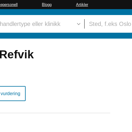
sepersonell
Blogg
Artikler
Refvik
 vurdering