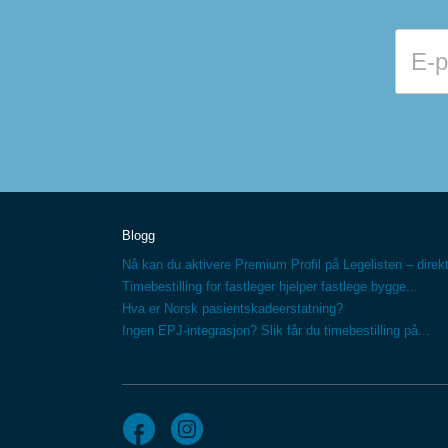
Blogg
Nå kan du aktivere Premium Profil på Legelisten – direkt
Timebestilling for fastleger hjelper fastlege bygge...
Hva er Norsk pasientskadeerstatning?
Ingen EPJ-integrasjon? Slik får du timebestilling på...