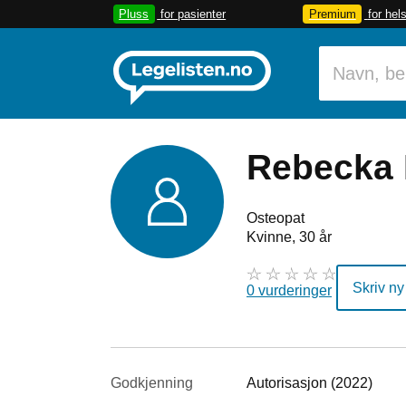
Pluss
for pasienter
Premium
for hel
Rebecka 
Osteopat
Kvinne, 30 år
Skriv ny
0 vurderinger
Godkjenning
Autorisasjon (2022)