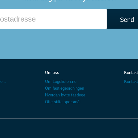
Send
Om oss
Kontakt
e...
Om Legelisten.no
Kontakt
Om fastlegeordningen
Hvordan bytte fastlege
Ofte stilte spørsmål