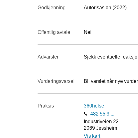
Godkjenning
Autorisasjon (2022)
Offentlig avtale
Nei
Advarsler
Sjekk eventuelle reaksjon
Vurderings­varsel
Bli varslet når nye vurder
Praksis
360helse
482 55 3 ...
Industriveien 22
2069
Jessheim
Vis kart