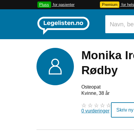
Pluss
for pasienter
Premium
for hel
Monika I
Rødby
Osteopat
Kvinne, 38 år
Skriv ny
0 vurderinger