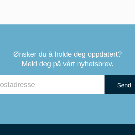
Ønsker du å holde deg oppdatert?
Meld deg på vårt nyhetsbrev.
Send