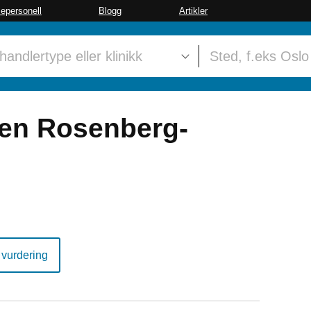
sepersonell
Blogg
Artikler
ren Rosenberg-
 vurdering