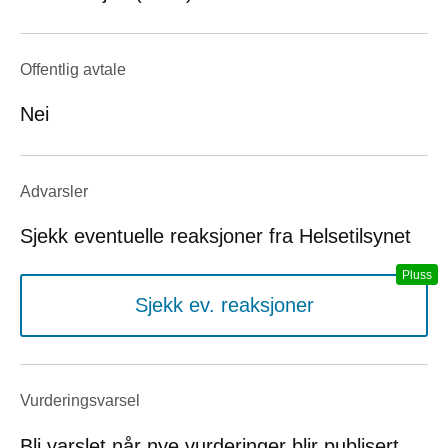
Offentlig avtale
Nei
Advarsler
Sjekk eventuelle reaksjoner fra Helsetilsynet
Sjekk ev. reaksjoner
Vurderings­varsel
Bli varslet når nye vurderinger blir publisert