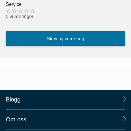
Service
0 vurderinger
Skriv ny vurdering
Blogg
Om oss