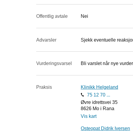
Offentlig avtale
Nei
Advarsler
Sjekk eventuelle reaksjon
Vurderings­varsel
Bli varslet når nye vurder
Praksis
Klinikk Helgeland
75 12 70 ...
Øvre idrettsvei 35
8626
Mo i Rana
Vis kart
Osteopat Didrik Iversen