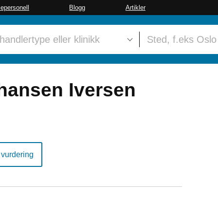
sepersonell
Blogg
Artikler
ohansen Iversen
 vurdering