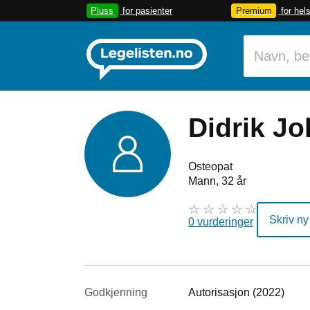
Pluss
for pasienter
Premium
for hel
Didrik J
Osteopat
Mann, 32 år
Skriv ny
0 vurderinger
Godkjenning
Autorisasjon (2022)