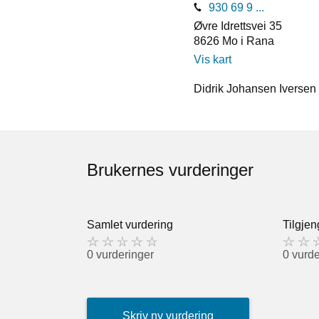
930 69 9 ...
Øvre Idrettsvei 35
8626
Mo i Rana
Vis kart
Didrik Johansen Iversen 
Brukernes vurderinger
Samlet vurdering
Tilgjen
0 vurderinger
0 vurde
Skriv ny vurdering