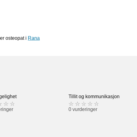
er osteopat i
Rana
gelighet
Tillit og kommunikasjon
ringer
0 vurderinger