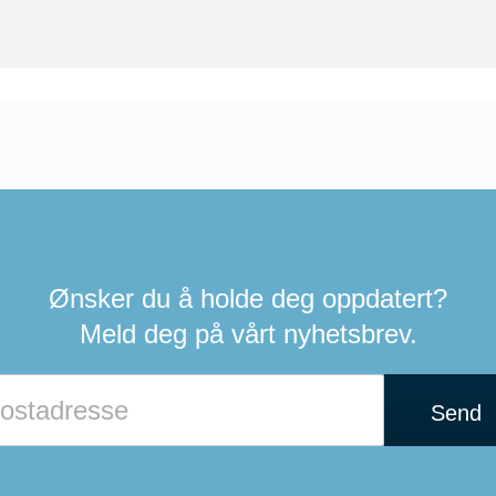
Ønsker du å holde deg oppdatert?
Meld deg på vårt nyhetsbrev.
Send