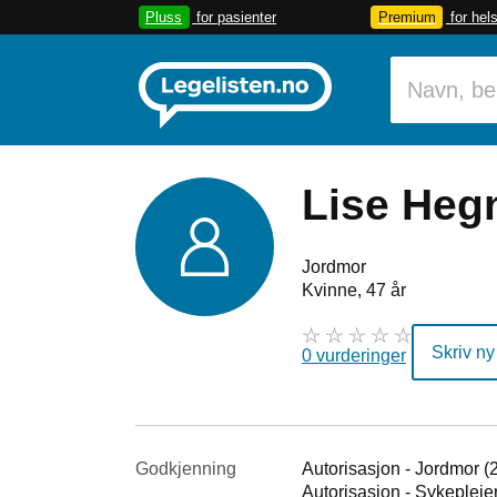
Pluss
for pasienter
Premium
for hel
Lise Heg
Jordmor
Kvinne, 47 år
Skriv ny
0 vurderinger
Godkjenning
Autorisasjon - Jordmor (
Autorisasjon - Sykepleie