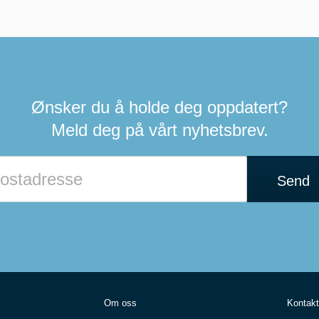
Ønsker du å holde deg oppdatert?
Meld deg på vårt nyhetsbrev.
Hvis
du
Send
er
et
menneske
kan
du
ignorere
dette
feltet
Om oss
Kontakt