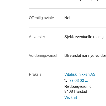
Offentlig avtale
Nei
Advarsler
Sjekk eventuelle reaksjon
Vurderings­varsel
Bli varslet når nye vurder
Praksis
Vitalisklinikken AS
77 03 00 ...
Rødbergveien 6
9408
Harstad
Vis kart