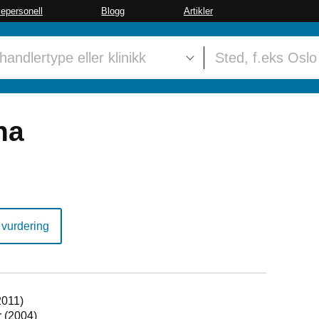
sepersonell
Blogg
Artikler
na
 vurdering
2011)
r (2004)