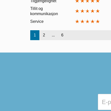
Tilgjengelighet
Tillit og
kommunikasjon
Service
1
2
...
6