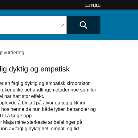
Logg inn
gt vurdering
lig dyktig og empatisk
r en faglig dyktig og empatisk kiropraktor.
ruker ulike behandlingsmetoder noe som for
l har hatt stor effekt.
plevde å bli tatt på alvor da jeg gikk inn
 hos henne da hun både lytter, behandler og
 til å følge opp.
ir Maja mine sterkeste anbefalinger på
nn av faglig dyktighet, empati og tid.