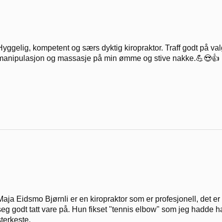
Hyggelig, kompetent og særs dyktig kiropraktor. Traff godt på v
manipulasjon og massasje på min ømme og stive nakke.💪😍👍
Maja Eidsmo Bjørnli er en kiropraktor som er profesjonell, det 
seg godt tatt vare på. Hun fikset "tennis elbow" som jeg hadde h
sterkeste.