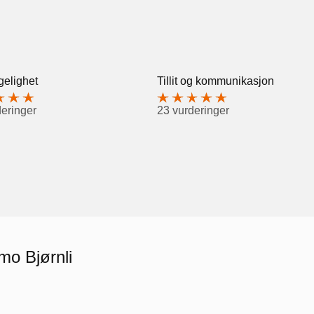
gelighet
Tillit og kommunikasjon
deringer
23 vurderinger
mo Bjørnli