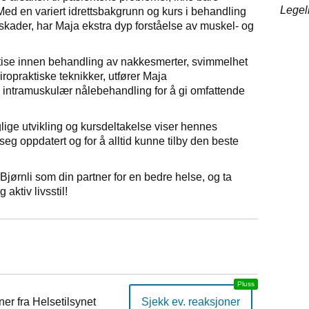
Legel
d en variert idrettsbakgrunn og kurs i behandling
sskader, har Maja ekstra dyp forståelse av muskel- og
tise innen behandling av nakkesmerter, svimmelhet
 kiropraktiske teknikker, utfører Maja
 intramuskulær nålebehandling for å gi omfattende
lige utvikling og kursdeltakelse viser hennes
eg oppdatert og for å alltid kunne tilby den beste
Bjørnli som din partner for en bedre helse, og ta
 aktiv livsstil!
er fra Helsetilsynet
Sjekk ev. reaksjoner