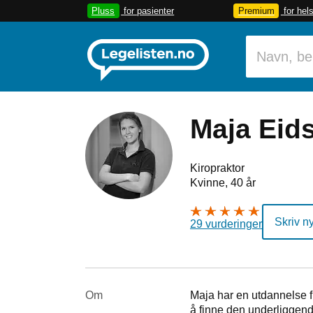
Pluss
for pasienter
Premium
for hel
Maja Eid
Kiropraktor
Kvinne, 40 år
Skriv n
29 vurderinger
Om
Maja har en utdannelse 
å finne den underliggend