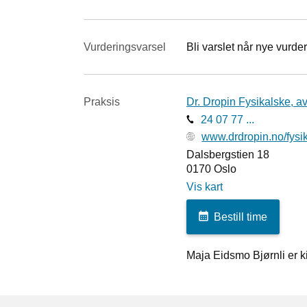
Vurderings­varsel
Bli varslet når nye vurder
Praksis
Dr. Dropin Fysikalske, av
24 07 77 ...
www.drdropin.no/fysika
Dalsbergstien 18
0170
Oslo
Vis kart
Bestill time
Maja Eidsmo Bjørnli er ki