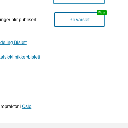
inger blir publisert
Bli varslet
deling Bislett
lsk/klinikker/bislett
ropraktor i
Oslo