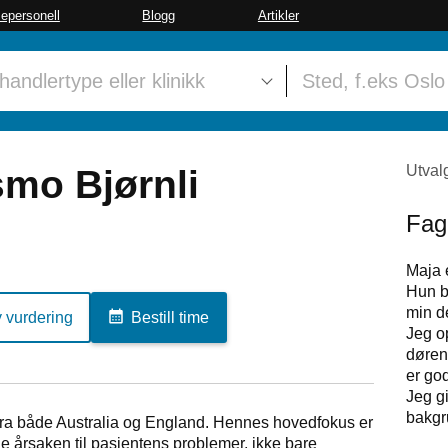
sepersonell
Blogg
Artikler
Utval
smo Bjørnli
Fag
Maja e
Hun b
min de
y vurdering
Bestill time
Jeg op
døren
er god
Jeg g
bakgru
fra både Australia og England. Hennes hovedfokus er
e årsaken til pasientens problemer, ikke bare